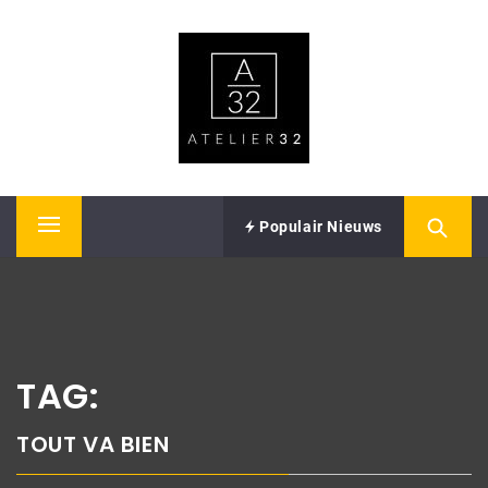
Skip
ATELIER32
to
content
Performing Arts – Sound & Vision
Populair Nieuws
Primary
Menu
TAG:
TOUT VA BIEN