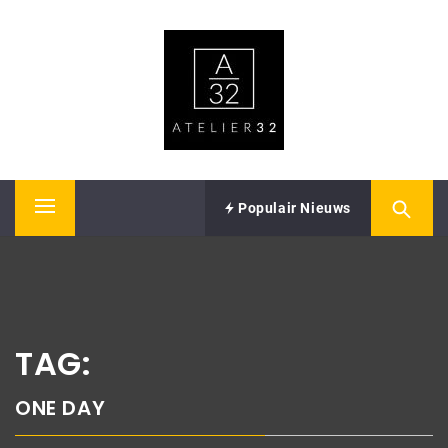
Skip
ATELIER32
to
content
Performing Arts – Sound & Vision
Populair Nieuws
Primary
Menu
TAG:
ONE DAY