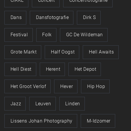
CIRKL
Concert
Concertfotografie
Dans
Dansfotografie
Dirk S
Festival
Folk
GC De Wildeman
Grote Markt
Half Oogst
Hell Awaits
Hell Diest
Herent
Het Depot
Het Groot Verlof
Hever
Hip Hop
Jazz
Leuven
Linden
Lissens Johan Photography
M-Idzomer