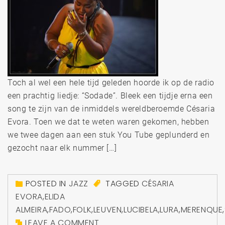
Toch al wel een hele tijd geleden hoorde ik op de radio
een prachtig liedje: “Sodade”. Bleek een tijdje erna een
song te zijn van de inmiddels wereldberoemde Césaria
Evora. Toen we dat te weten waren gekomen, hebben
we twee dagen aan een stuk You Tube geplunderd en
gezocht naar elk nummer […]
POSTED IN
JAZZ
TAGGED
CÉSARIA
EVORA
,
ELIDA
ALMEIRA
,
FADO
,
FOLK
,
LEUVEN
,
LUCIBELA
,
LURA
,
MERENQUE
,
LEAVE A COMMENT