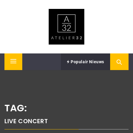
Skip
ATELIER32
to
content
Performing Arts – Sound & Vision
Populair Nieuws
Primary
Menu
TAG:
LIVE CONCERT