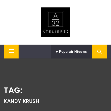
Skip
ATELIER32
to
content
Performing Arts – Sound & Vision
Populair Nieuws
Primary
Menu
TAG:
KANDY KRUSH