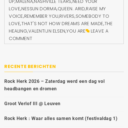
UP
,
MALENA
,
NASHVILLE TEARS
,
NEED YOUR
LOVE
,
NESSUN DORMA
,
QUEEN. ARID
,
RAISE MY
VOICE
,
REMEMBER YOU
,
RIVERS
,
SOMEBODY TO
LOVE
,
THAT'S NOT HOW DREAMS ARE MADE
,
THE
HEALING
,
VALENTIJN ELSEN
,
YOU ARE
LEAVE A
COMMENT
RECENTE BERICHTEN
Rock Herk 2026 – Zaterdag werd een dag vol
headbangen en dromen
Groot Verlof III @ Leuven
Rock Herk : Waar alles samen komt (festivaldag 1)