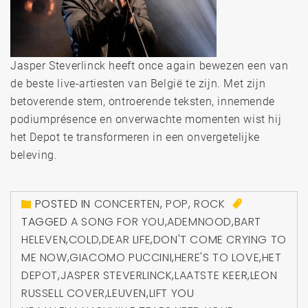
Jasper Steverlinck heeft once again bewezen een van
de beste live-artiesten van België te zijn. Met zijn
betoverende stem, ontroerende teksten, innemende
podiumprésence en onverwachte momenten wist hij
het Depot te transformeren in een onvergetelijke
beleving.
POSTED IN
CONCERTEN
,
POP
,
ROCK
TAGGED
A SONG FOR YOU
,
ADEMNOOD
,
BART
HELEVEN
,
COLD
,
DEAR LIFE
,
DON'T COME CRYING TO
ME NOW
,
GIACOMO PUCCINI
,
HERE'S TO LOVE
,
HET
DEPOT
,
JASPER STEVERLINCK
,
LAATSTE KEER
,
LEON
RUSSELL COVER
,
LEUVEN
,
LIFT YOU