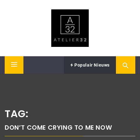
Skip
ATELIER32
to
content
Performing Arts – Sound & Vision
Populair Nieuws
Primary
Menu
TAG:
DON’T COME CRYING TO ME NOW