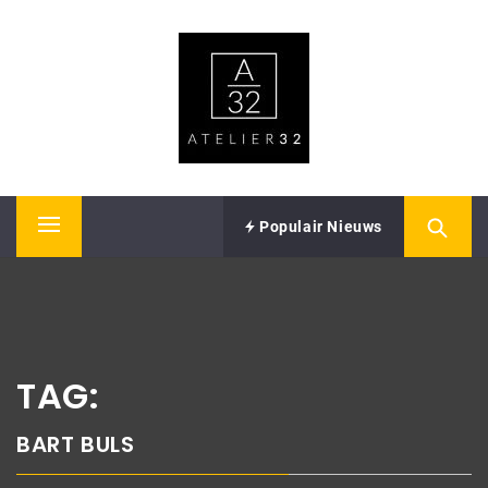
Skip
ATELIER32
to
content
Performing Arts – Sound & Vision
Populair Nieuws
Primary
Menu
TAG:
BART BULS