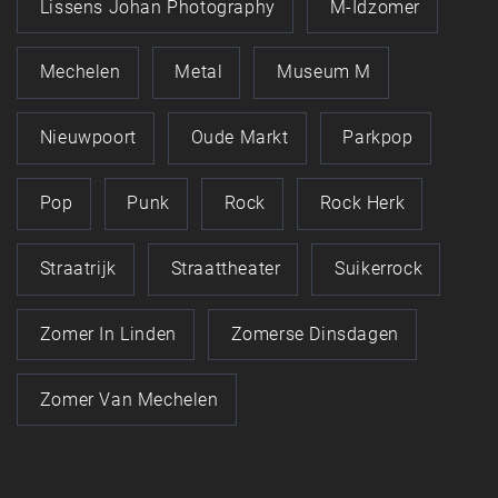
Lissens Johan Photography
M-Idzomer
Mechelen
Metal
Museum M
Nieuwpoort
Oude Markt
Parkpop
Pop
Punk
Rock
Rock Herk
Straatrijk
Straattheater
Suikerrock
Zomer In Linden
Zomerse Dinsdagen
Zomer Van Mechelen