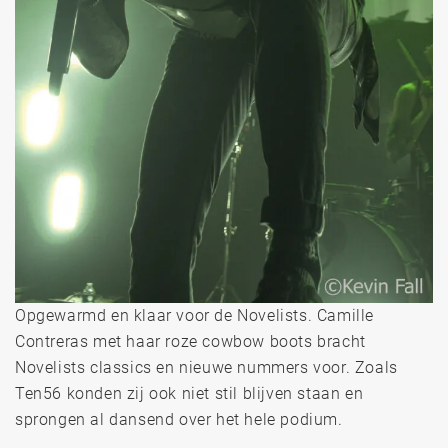
Opgewarmd en klaar voor de Novelists. Camille
Contreras met haar roze cowbow boots bracht
Novelists classics en nieuwe nummers voor. Zoals
Ten56 konden zij ook niet stil blijven staan en
sprongen al dansend over het hele podium.