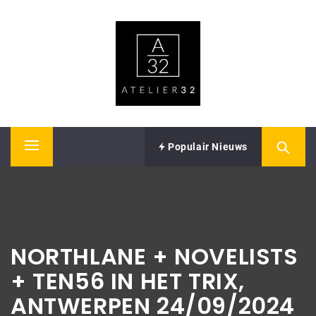
Skip
ATELIER32
to
content
Performing Arts – Sound & Vision
Populair Nieuws
Primary
Menu
NORTHLANE + NOVELISTS
+ TEN56 IN HET TRIX,
ANTWERPEN 24/09/2024