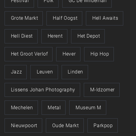
Festival
Folk
GC De Wildeman
Grote Markt
Half Oogst
Hell Awaits
Hell Diest
Herent
Het Depot
Het Groot Verlof
Hever
Hip Hop
Jazz
Leuven
Linden
Lissens Johan Photography
M-Idzomer
Mechelen
Metal
Museum M
Nieuwpoort
Oude Markt
Parkpop