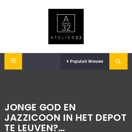
Skip
ATELIER32
to
content
Performing Arts – Sound & Vision
Populair Nieuws
Primary
Menu
JONGE GOD EN
JAZZICOON IN HET DEPOT
TE LEUVEN?…