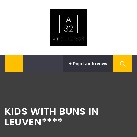
Skip
ATELIER32
to
content
Performing Arts – Sound & Vision
Populair Nieuws
Primary
Menu
KIDS WITH BUNS IN
LEUVEN****