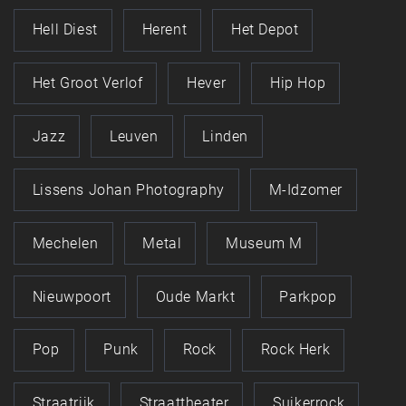
Hell Diest
Herent
Het Depot
Het Groot Verlof
Hever
Hip Hop
Jazz
Leuven
Linden
Lissens Johan Photography
M-Idzomer
Mechelen
Metal
Museum M
Nieuwpoort
Oude Markt
Parkpop
Pop
Punk
Rock
Rock Herk
Straatrijk
Straattheater
Suikerrock