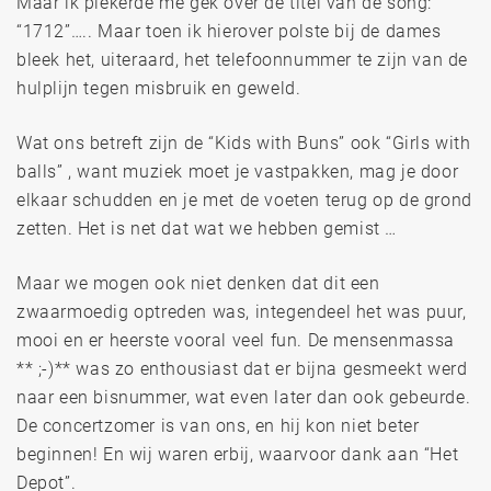
Maar ik piekerde me gek over de titel van de song:
“1712”….. Maar toen ik hierover polste bij de dames
bleek het, uiteraard, het telefoonnummer te zijn van de
hulplijn tegen misbruik en geweld.
Wat ons betreft zijn de “Kids with Buns” ook “Girls with
balls” , want muziek moet je vastpakken, mag je door
elkaar schudden en je met de voeten terug op de grond
zetten. Het is net dat wat we hebben gemist …
Maar we mogen ook niet denken dat dit een
zwaarmoedig optreden was, integendeel het was puur,
mooi en er heerste vooral veel fun. De mensenmassa
** ;-)** was zo enthousiast dat er bijna gesmeekt werd
naar een bisnummer, wat even later dan ook gebeurde.
De concertzomer is van ons, en hij kon niet beter
beginnen! En wij waren erbij, waarvoor dank aan “Het
Depot”.