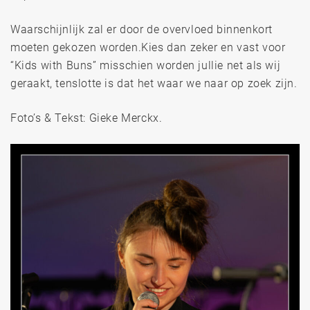
Waarschijnlijk zal er door de overvloed binnenkort
moeten gekozen worden.Kies dan zeker en vast voor
“Kids with Buns” misschien worden jullie net als wij
geraakt, tenslotte is dat het waar we naar op zoek zijn.
Foto’s & Tekst: Gieke Merckx.