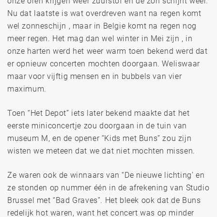
onze oren krijgen weer zuurstof en de zon schijnt weer.
Nu dat laatste is wat overdreven want na regen komt
wel zonneschijn , maar in Belgie komt na regen nog
meer regen. Het mag dan wel winter in Mei zijn , in
onze harten werd het weer warm toen bekend werd dat
er opnieuw concerten mochten doorgaan. Weliswaar
maar voor vijftig mensen en in bubbels van vier
maximum.
Toen “Het Depot” iets later bekend maakte dat het
eerste miniconcertje zou doorgaan in de tuin van
museum M, en de opener “Kids met Buns” zou zijn
wisten we meteen dat we dat niet mochten missen.
Ze waren ook de winnaars van “De nieuwe lichting’ en
ze stonden op nummer één in de afrekening van Studio
Brussel met “Bad Graves”. Het bleek ook dat de Buns
redelijk hot waren, want het concert was op minder